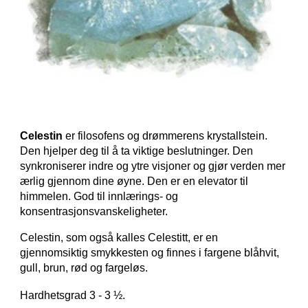
Celestin
er filosofens og drømmerens krystallstein.
Den hjelper deg til å ta viktige beslutninger. Den
synkroniserer indre og ytre visjoner og gjør verden mer
ærlig gjennom dine øyne. Den er en elevator til
himmelen. God til innlærings- og
konsentrasjonsvanskeligheter.
Celestin
, som også kalles
Celestitt, er en
gjennomsiktig smykkesten og finnes i fargene
b
låhvit,
g
ull,
b
run,
r
ød og
f
argeløs.
Hardhetsgrad 3 - 3 ½.