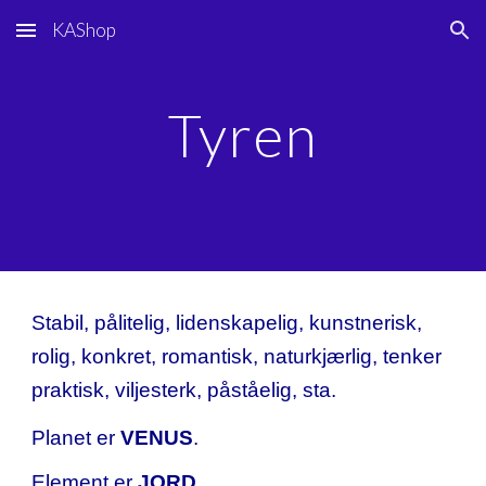
KAShop
Skip to main content
Skip to navigation
Tyren
Stabil, pålitelig, lidenskapelig, kunstnerisk,
rolig, konkret, romantisk, naturkjærlig, tenker
praktisk, viljesterk, påståelig, sta.
Planet er
VENUS
.
Element er
JORD
.